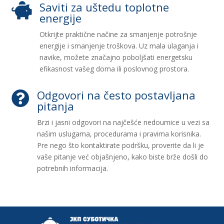
Saviti za uštedu toplotne

energije
Otkrijte praktične načine za smanjenje potrošnje
energije i smanjenje troškova. Uz mala ulaganja i
navike, možete značajno poboljšati energetsku
efikasnost vašeg doma ili poslovnog prostora.
Odgovori na često postavljana

pitanja
Brzi i jasni odgovori na najčešće nedoumice u vezi sa
našim uslugama, procedurama i pravima korisnika.
Pre nego što kontaktirate podršku, proverite da li je
vaše pitanje već objašnjeno, kako biste brže došli do
potrebnih informacija.