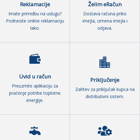
Reklamacije
Želim eRačun
Imate primidbu na uslugu?
Dostava računa priko
Podnesite online reklamaciju
imejla, izmena imejla i
lako.
odjava.


Uvid u račun
Priključenje
Preuzmite aplikaciju za
Zahtev za priključak kupca na
praćenje potribe toplotne
distributivni sistem.
energije.

