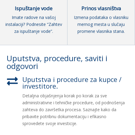
Ispuštanje vode
Prinos vlasništva
Imate radove na vašoj
Izmena podataka o vlasniku
instalaciji? Podnesite “Zahtev
mernog mesta u slučaju
za ispuštanje vode”.
promene vlasnika stana.
Uputstva, procedure, saviti i
odgovori
Uputstva i procedure za kupce /

investitore.
Detaljna objašnjenja korak po korak za sve
administrativne i tehničke procedure, od podnošenja
zahteva do završetka procesa. Saznajte kako da
pribavite potribnu dokumentaciju i efikasno
sprovedete svoje investicije.