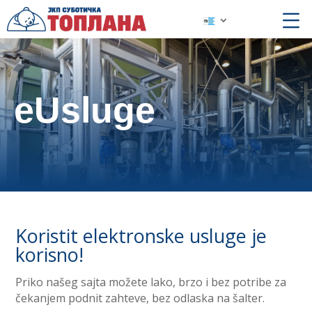
eUsluge
Koristit elektronske usluge je
korisno!
Priko našeg sajta možete lako, brzo i bez potribe za
čekanjem podnit zahteve, bez odlaska na šalter.