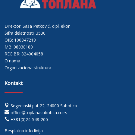
Direktor: Saša Petković, dipl. ekon
Šifra delatnosti: 3530
OIB: 100847219
MB: 08038180
REG.BR: 824004058
O nama
Organizaciona struktura
Kontakt

Segedinski put 22, 24000 Subotica

office@toplanasubotica.co.rs

+381(0)24-548-200
Besplatna info linija