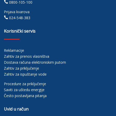

0800-105-100
Prijava kvarova

024-548-383
Korisnički servis
Reklamacije
Zahtiv za prenos vlasništva
Dostava računa elektroniskim putom
Zahtiv za priključenje
Zahtiv za ispuštanje vode
Procedure za priključenje
Saviti za uštedu energije
Često postavljana pitanja
Uvid u račun