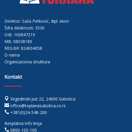
Direktor: Saša Petković, dipl. ekon
Šifra delatnosti: 3530
OIB: 100847219
MB: 08038180
REG.BR: 824004058
O nama
Organizaciona struktura
Kontakt

Segedinski put 22, 24000 Subotica

office@toplanasubotica.co.rs

+381(0)24-548-200
Besplatna info linija

0800-105-100