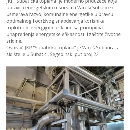
JKP “Subatička toplana” je moderno priduzeće koje
upravlja energetskim resursima Varoši Subatice i
usmerava razvoj komunalne energetike u pravcu
optimalnog i održivog snabdevanja korisnika
toplotnom energijom u skladu sa principima
unapređenja energetske efikasnosti i zaštite životne
sridine.
Osnivač JKP “Subatička toplana” je Varoš Subatica, a
sidište je u Subatici, Segedinski put broj 22.