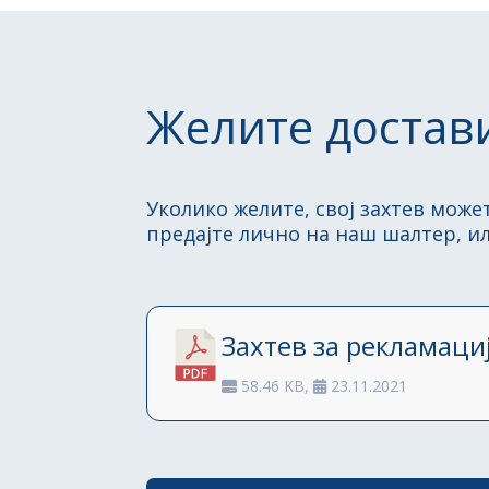
Желите достави
Уколико желите, свој захтев може
предајте лично на наш шалтер, и
Захтев за рекламаци
58.46 KB,
23.11.2021