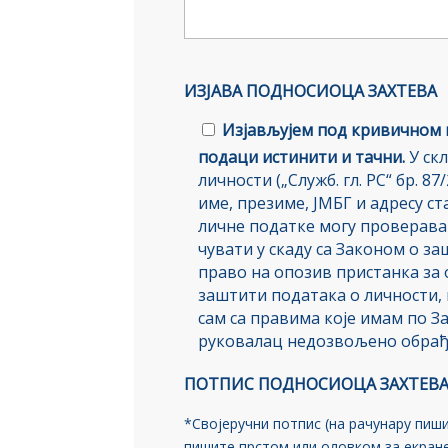
ИЗЈАВА ПОДНОСИОЦА ЗАХТЕВА
Изјављујем под кривичном 
подаци истинити и тачни.
У скл
личности („Служб. гл. РС“ бр. 87
име, презиме, ЈМБГ и адресу с
личне податке могу проверава
чувати у скаду са Законом о з
право на опозив пристанка за 
заштити података о личности, 
сам са правима које имам по За
руковалац недозвољено обрађу
ПОТПИС ПОДНОСИОЦА ЗАХТЕВ
*Својеручни потпис (на рачунару пиш
пишите прстом или оловком за екране