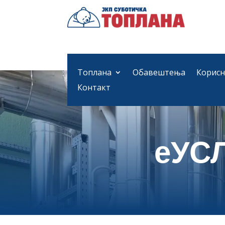
Топлана
Обавештења
Корисн
Контакт
еУС