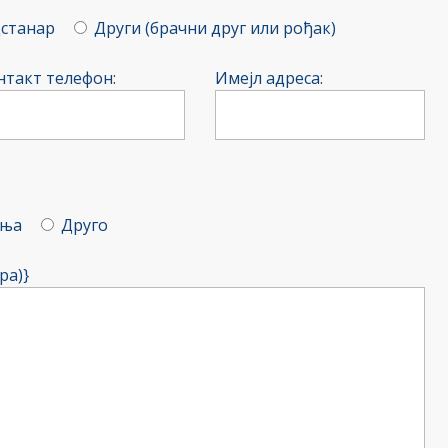
станар
Други (брачни друг или рођак)
нтакт телефон:
Имејл адреса:
ања
Друго
ра)}