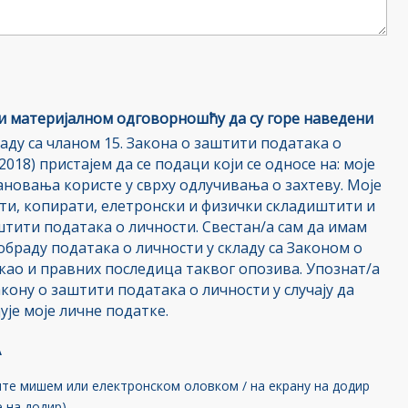
и материјалном одговорношћу да су горе наведени
аду са чланом 15. Закона о заштити података о
/2018) пристајем да се подаци који се односе на: моје
тановања користе у сврху одлучивања о захтеву. Моје
ти, копирати, елетронски и физички складиштити и
аштити података о личности. Свестан/а сам да имам
обраду података о личности у складу са Законом о
као и правних последица таквог опозива. Упознат/а
кону о заштити података о личности у случају да
је моје личне податке.
А
ите мишем или електронском оловком / на екрану на додир
 на додир).