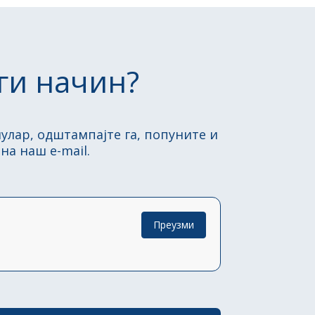
ги начин?
улар, одштампајте га, попуните и
а наш e-mail.
Преузми