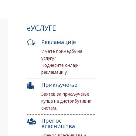
еУСЛУГЕ
Рекламације
w
Имате примедбу на
услугу?
Поднесите онлајн
рекламацију.
Прикључење

Захтев за прикључење
купца на дистрибутивни
систем.
Пренос

власништва
Пренос власништва у