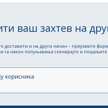
ти ваш захтев на дру
те доставити и на други начин – преузмите форм
ли га након попуњавања скенирајте и пошаљите н
ју корисника