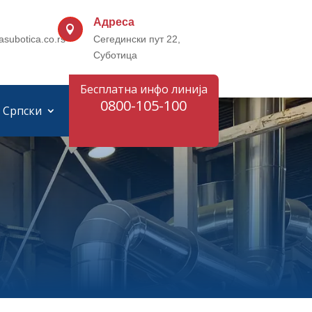
Адреса

asubotica.co.rs
Сегедински пут 22,
Суботица
Бесплатна инфо линија
0800-105-100
Српски