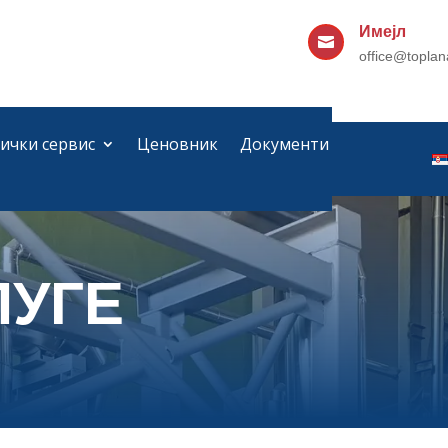
Имејл

office@toplan
ички сервис
Ценовник
Документи
ЛУГЕ