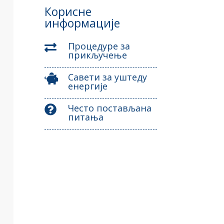
Корисне
информације
Процедуре за

прикључење
Савети за уштеду

енергије
Често постављана

питања