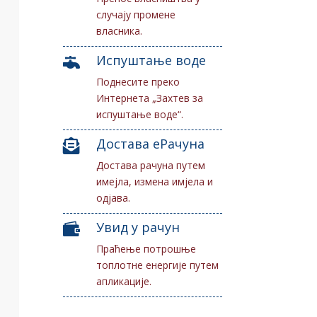
случају промене
власника.
Испуштање воде

Поднесите преко
Интернета „Захтев за
испуштање воде“.
Достава еРачуна

Достава рачуна путем
имејла, измена имјела и
одјава.
Увид у рачун

Праћење потрошње
топлотне енергије путем
апликације.