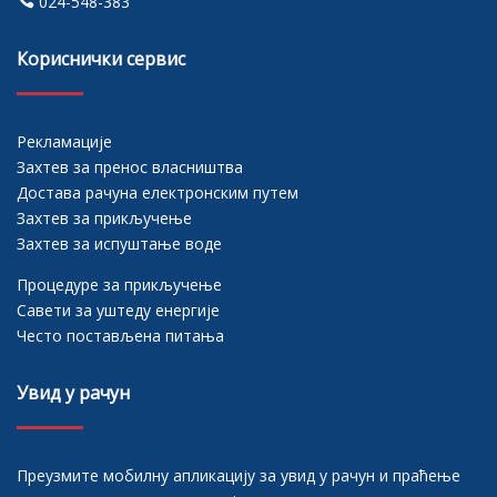
024-548-383
Кориснички сервис
Рекламације
Захтев за пренос власништва
Достава рачуна електронским путем
Захтев за прикључење
Захтев за испуштање воде
Процедуре за прикључење
Савети за уштеду енергије
Често постављена питања
Увид у рачун
Преузмите мобилну апликацију за увид у рачун и праћење