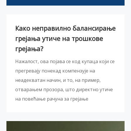
Како неправилно балансирање
грејања утиче на трошкове
грејања?
Нажалост, ова појава се код купаца који се
прегревају понекад компензује на
неадекватан начин, и то, на пример,
отварањем прозора, што директно утиче
на повећање рачуна за грејање