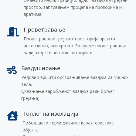
Смањити инфилтрацију хладног ваздуха у грeјани
простор, заптивањем процепа на прозорима и
вратима.
Проветравање

Проветравање грејаних просторија вршити
интензивно, али кратко. За време проветравања
радијаторске вентиле затворити.
Ваздуширање

Редовно вршити одстрањивање ваздуха из грејних
тела.
(уклањање заробљеног ваздуха ради бољег
грејања)
Топлотна изолација

Побољшати термофизичке карактеристике
објекта