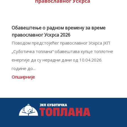
Обавештење о радном времену за време
православног Ускрса 2026
Поводом предстојећег православног Ускрса ЈКП
„Суботичка топлана“ обавештава купце топлотне
енергије да су нерaдни дани од 10.04.2026.
године до...
Опширније