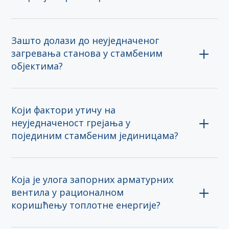
Зашто долази до неуједначеног
загревања станова у стамбеним
објектима?
Који фактори утичу на
неуједначеност грејања у
појединим стамбеним јединицама?
Која је улога запорних арматурних
вентила у рационалном
коришћењу топлотне енергије?