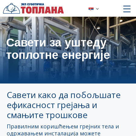
Савети за уштеду
топлотне енергије
Савети како да побољшате
ефикасност грејања и
смањите трошкове
Правилним коришћењем грејних тела и
одржавањем инсталација можете