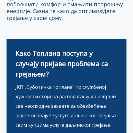
побољшати комфор и смањити потрошњу
енергије. Сазнајте како да оптимизујете
грејање у свом дому.
Како Топлана поступа у
случају пријаве проблема са
грејањем?
ЈКП „Суботичка топлана“ по службеној
дужности стоји на располагању да изврши
све неопходне захвате за обезбеђење
задовољавајуће услуге даљинског грејања
свим купцима услуге даљинског грејања.