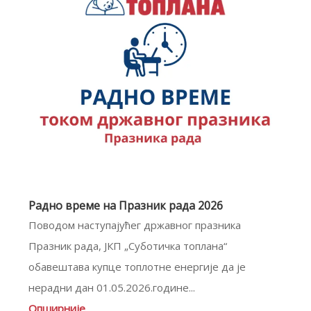
Радно време на Празник рада 2026
Поводом наступајућег државног празника
Празник рада, ЈКП „Суботичка топлана“
обавештава купце топлотне енергије да je
нерaдни дан 01.05.2026.године...
Опширније