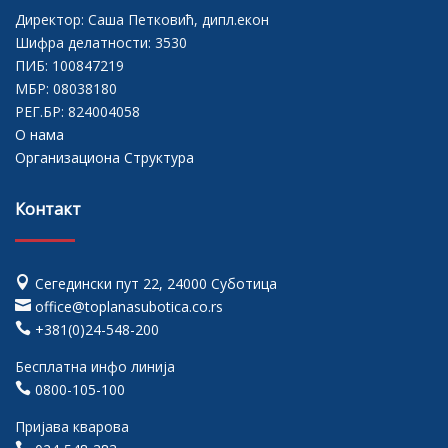
Директор: Саша Петковић, дипл.екон
Шифра делатности: 3530
ПИБ: 100847219
МБР: 08038180
РЕГ.БР: 824004058
О нама
Организациона Структура
Контакт

Сегедински пут 22, 24000 Суботица

office@toplanasubotica.co.rs

+381(0)24-548-200
Бесплатна инфо линија

0800-105-100
Пријава кварова
