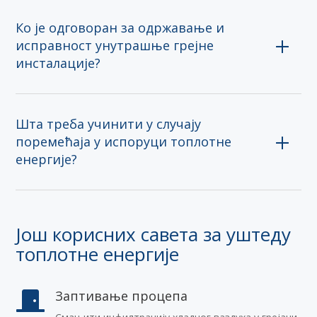
Ко је одговоран за одржавање и
исправност унутрашње грејне
инсталације?
Шта треба учинити у случају
поремећаја у испоруци топлотне
енергије?
Још корисних савета за уштеду
топлотне енергије
Заптивање процепа
