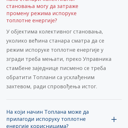
становања могу да затраже
промену режима испоруке
топлотне енергије?
У објектима колективног становања,
уколико већина станара сматра да се
режим испоруке топлотне енергије у
згради треба мењати, преко Управника
стамбене заједнице писмено се треба
обратити Топлани са усклађеним
захтевом, ради спровођења истог.
На који начин Топлана може да
прилагоди испоруку топлотне
енергије корисницима?