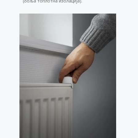
(боља топлотна изолација).