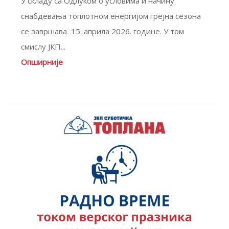
У складу са Одлуком о условима и начину
снабдевања топлотном енергијом грејна сезона
се завршава 15. априла 2026. године. У том
смислу ЈКП...
Опширније