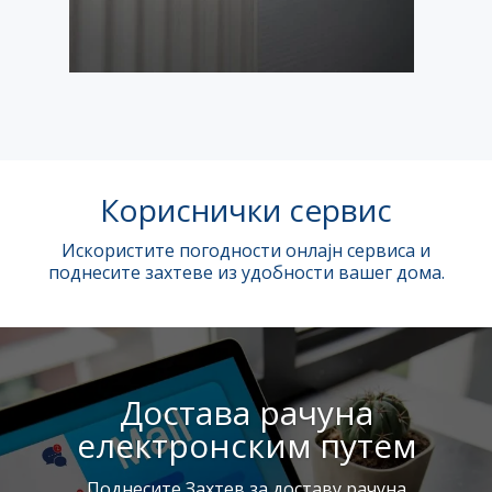
Кориснички сервис
Искористите погодности онлајн сервиса и
поднесите захтеве из удобности вашег дома.
Достава рачуна
електронским путем
Поднесите Захтев за доставу рачуна