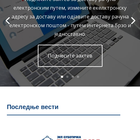
електронским путем, измените екелктронску
адресу за доставу или одјавите доставу рачуна
електронском поштом - путем интернета брзо и
једноставно.
Поднесите захтев
Последње вести