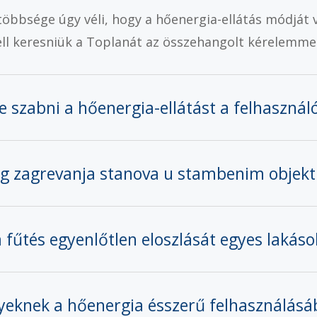
öbbsége úgy véli, hogy a hőenergia-ellátás módját vá
kell keresniük a Toplanát az összehangolt kérelemm
e szabni a hőenergia-ellátást a felhaszná
og zagrevanja stanova u stambenim objek
a fűtés egyenlőtlen eloszlását egyes lakás
nyeknek a hőenergia ésszerű felhasználás