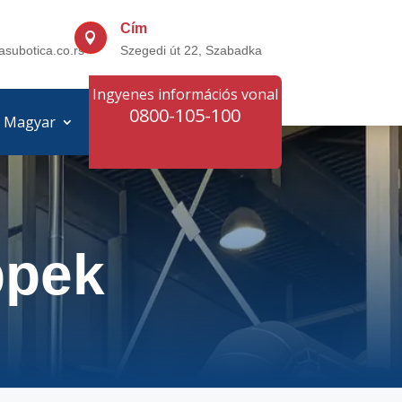
Cím

asubotica.co.rs
Szegedi út 22, Szabadka
Ingyenes információs vonal
0800-105-100
Magyar
ppek