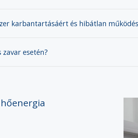
dszer karbantartásáért és hibátlan működé
s zavar esetén?
 hőenergia