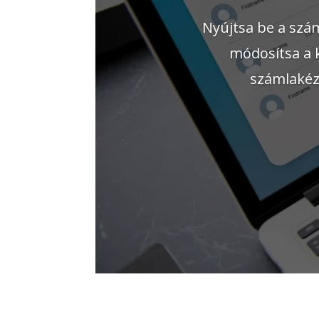
Nyújtsa be a szá
módosítsa a k
számlakéz