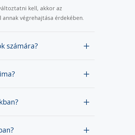
ltoztatni kell, akkor az
el annak végrehajtása érdekében.
lók számára?
tima?
okban?
ában?