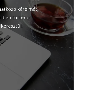
natkozó kérelmét,
ailben történő
keresztül.