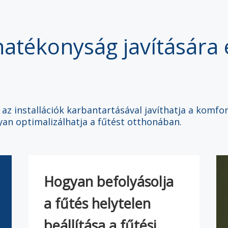
hatékonyság javítására 
 az installációk karbantartásával javíthatja a komfo
an optimalizálhatja a fűtést otthonában.
Hogyan befolyásolja
a fűtés helytelen
beállítása a fűtési