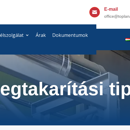
E-mail

office@toplan
élszolgálat
Árak
Dokumentumok
egtakarítási ti