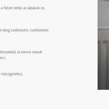
a fűtött térbe az ablakok és
 ideig szellőztetni. Szellőztetés
őtestekből. (A benne rekedt
ez.)
b hőszigetelés).