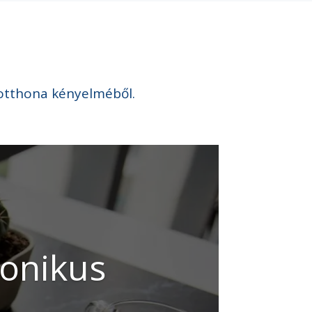
t otthona kényelméből.
ronikus