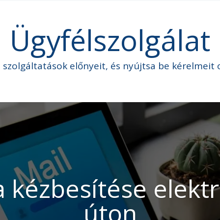
Ügyfélszolgálat
e szolgáltatások előnyeit, és nyújtsa be kérelmei
 kézbesítése elekt
úton