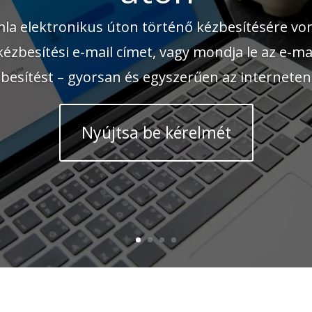
mla elektronikus úton történő kézbesítésére vo
ézbesítési e-mail címet, vagy mondja le az e-m
besítést – gyorsan és egyszerűen az interneten 
Nyújtsa be kérelmét