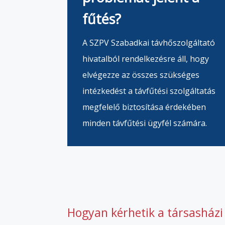
fűtés?
A SZPV Szabadkai távhőszolgáltató
hivatalból rendelkezésre áll, hogy
elvégezze az összes szükséges
intézkedést a távfűtési szolgáltatás
megfelelő biztosítása érdekében
minden távfűtési ügyfél számára.
Hogyan kérhetik a társasházi