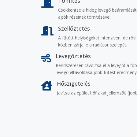
Tömítés

Csökkentse a hideg levegő beáramlását 
ajtók réseinek tömítésével.
Szellőztetés

A fűtött helyiségeket intenzíven, de rövid
közben zárja le a radiátor szelepét.
Levegőztetés

Rendszeresen távolítsa el a levegőt a fűt
levegő eltávolítása jobb fűtést eredmény
Hőszigetelés

Javítsa az épület hőfizikai jellemzőit (job