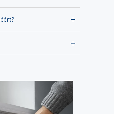
séért?