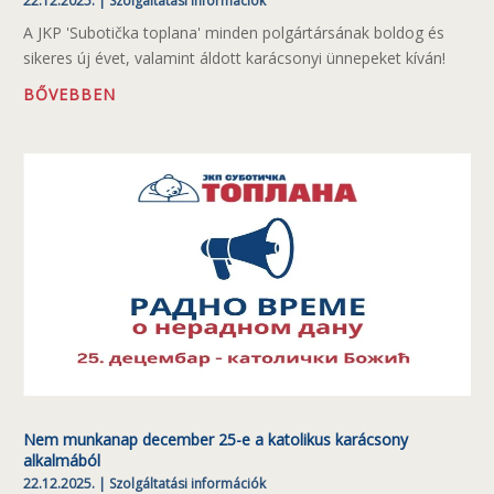
22.12.2025.
|
Szolgáltatási információk
A JKP 'Subotička toplana' minden polgártársának boldog és
sikeres új évet, valamint áldott karácsonyi ünnepeket kíván!
BŐVEBBEN
Nem munkanap december 25-e a katolikus karácsony
alkalmából
22.12.2025.
|
Szolgáltatási információk