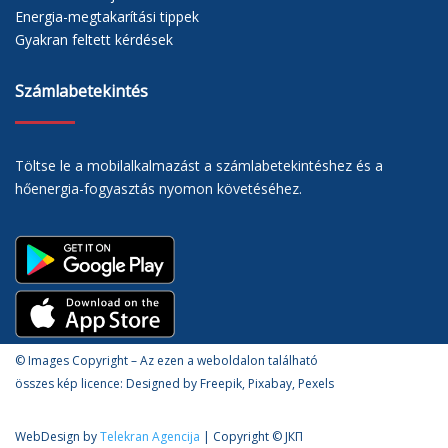
Energia-megtakarítási tippek
Gyakran feltett kérdések
Számlabetekintés
Töltse le a mobilalkalmazást a számlabetekintéshez és a
hőenergia-fogyasztás nyomon követéséhez.
© Images Copyright – Az ezen a weboldalon található
összes kép licence: Designed by Freepik, Pixabay, Pexels
WebDesign by
Telekran Agencija
| Copyright © ЈКП