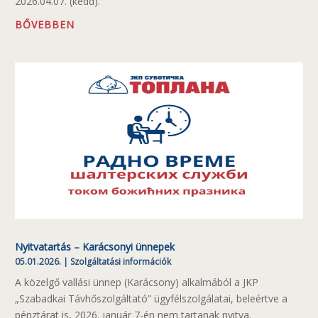
2026.04.07. (kedd).
BŐVEBBEN
Nyitvatartás – Karácsonyi ünnepek
05.01.2026.
|
Szolgáltatási információk
A közelgő vallási ünnep (Karácsony) alkalmából a JKP
„Szabadkai Távhőszolgáltató” ügyfélszolgálatai, beleértve a
pénztárat is, 2026. január 7-én nem tartanak nyitva.