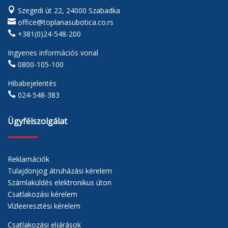

Szegedi út 22, 24000 Szabadka

office@toplanasubotica.co.rs

+381(0)24-548-200
Ingyenes információs vonal

0800-105-100
Hibabejelentés

024-548-383
Ügyfélszolgálat
Reklamációk
Tulajdonjog átruházási kérelem
Számlaküldés elektronikus úton
Csatlakozási kérelem
Vízleeresztési kérelem
Csatlakozási eljárások