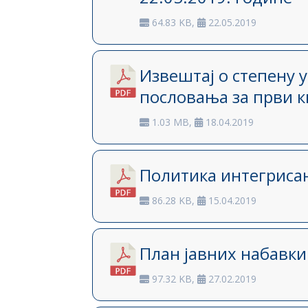
64.83 KB,
22.05.2019
Извештај о степену 
пословања за први к
1.03 MB,
18.04.2019
Политика интегриса
86.28 KB,
15.04.2019
План јавних набавки
97.32 KB,
27.02.2019