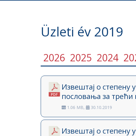
Üzleti év 2019
2026
2025
2024
20
Извештај о степену 
пословања за трећи 
1.06 MB,
30.10.2019
Извештај о степену 