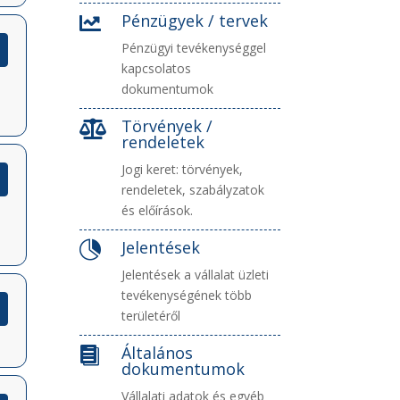
Pénzügyek / tervek

Pénzügyi tevékenységgel
kapcsolatos
dokumentumok
Törvények /

rendeletek
Jogi keret: törvények,
rendeletek, szabályzatok
és előírások.
Jelentések

Jelentések a vállalat üzleti
tevékenységének több
területéről
Általános

dokumentumok
Vállalati adatok és egyéb