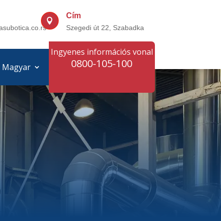
Cím

asubotica.co.rs
Szegedi út 22, Szabadka
Ingyenes információs vonal
0800-105-100
Magyar