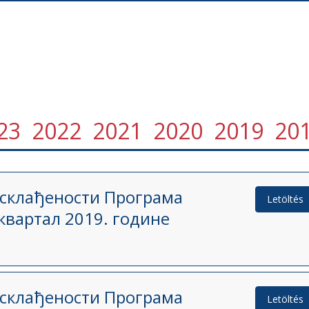
23
2022
2021
2020
2019
20
усклађености Програма
Letöltés
квартал 2019. године
усклађености Програма
Letöltés