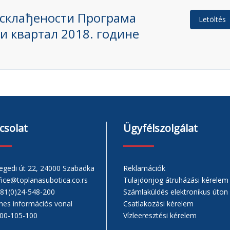
усклађености Програма
Letöltés
и квартал 2018. године
csolat
Ügyfélszolgálat
egedi út 22, 24000 Szabadka
Reklamációk
fice@toplanasubotica.co.rs
Tulajdonjog átruházási kérelem
81(0)24-548-200
Számlaküldés elektronikus úton
Csatlakozási kérelem
nes információs vonal
Vízleeresztési kérelem
00-105-100