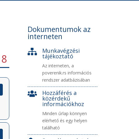
Dokumentumok az
interneten
Munkavégzési

18
tájékoztató
Az interneten, a
poverenik.rs információs
rendszer adatbázisában
Hozzáférés a

közérdekű
információkhoz
Minden űrlap könnyen
elérhető és egy helyen
található