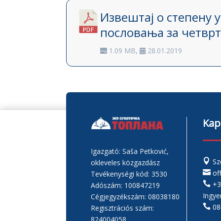
Извештај о степену 
пословања за четврт
1.09 MB,
28.01.2019
Kap
Igazgató: Saša Petković,

Sz
okleveles közgazdász

of
Tevékenységi kód: 3530

+3
Adószám: 100847219
Ingye
Cégjegyzékszám: 08038180

08
Regisztrációs szám:
824004058