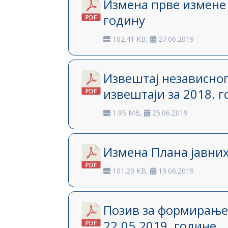
Измена прве измене 
годину
102.41 KB,
27.06.2019
Извештај независног
извештаји за 2018. 
1.95 MB,
25.06.2019
Измена Плана јавних
101.20 KB,
19.06.2019
Позив за формирање
22.05.2019. године