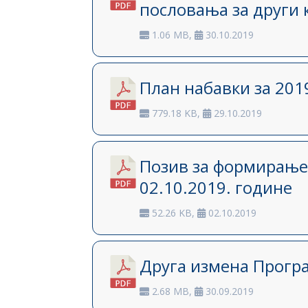
пословања за други 
1.06 MB,
30.10.2019
План набавки за 201
779.18 KB,
29.10.2019
Позив за формирање
02.10.2019. године
52.26 KB,
02.10.2019
Друга измена Програ
2.68 MB,
30.09.2019