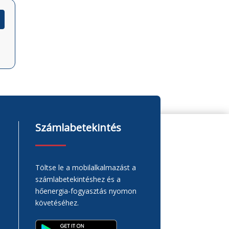
Számlabetekintés
Töltse le a mobilalkalmazást a
számlabetekintéshez és a
hőenergia-fogyasztás nyomon
követéséhez.