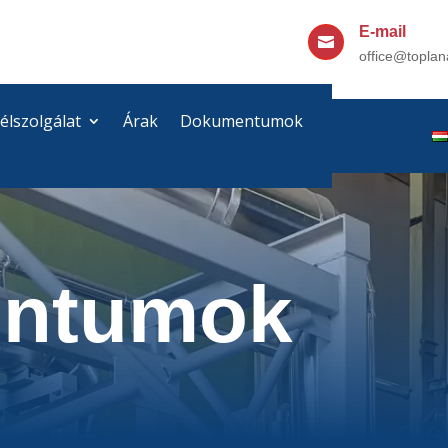
E-mail

office@toplan
élszolgálat
Árak
Dokumentumok
ntumok