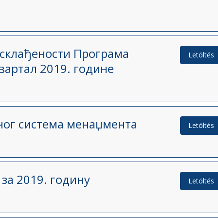
усклађености Програма
Letöltés
вартал 2019. године
ног система менаџмента
Letöltés
 за 2019. годину
Letöltés