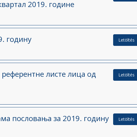
квартал 2019. године
9. годину
Letöltés
 референтне листе лица од
Letöltés
ма пословања за 2019. годину
Letöltés