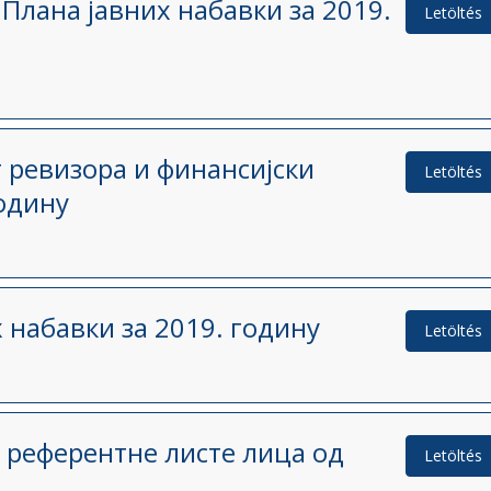
Плана јавних набавки за 2019.
Letöltés
 ревизора и финансијски
Letöltés
годину
 набавки за 2019. годину
Letöltés
 референтне листе лица од
Letöltés