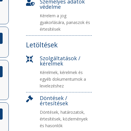
Személyes adatok

védelme
Kérelem a jog
gyakorlására, panaszok és
értesítések
Letöltések
Szolgáltatások /

kérelmek
Kérelmek, kérelmek és
egyéb dokumentumok a
levelezéshez
Döntések /

értesítések
Döntések, határozatok,
értesítések, közlemények
és hasonlók