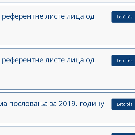
 референтне листе лица од
Letöltés
 референтне листе лица од
Letöltés
а пословања за 2019. годину
Letöltés