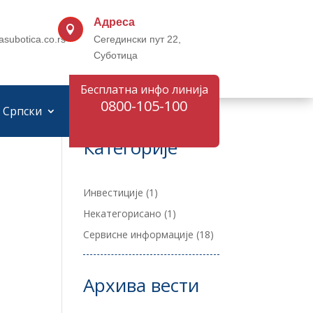
Адреса

asubotica.co.rs
Сегедински пут 22,
Суботица
Бесплатна инфо линија
0800-105-100
Српски
Категорије
Инвестиције
(1)
Некатегорисано
(1)
Сервисне информације
(18)
Архива вести