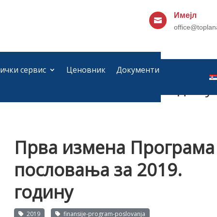
Имејл

office@toplan
ички сервис
Ценовник
Документи
а пословања за 2019. годину
Прва измена Програма
пословања за 2019.
годину
2019
finansije-program-poslovanja