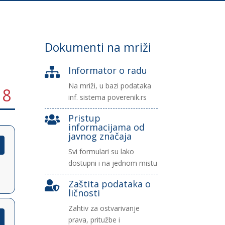
Dokumenti na mriži
Informator o radu

Na mriži, u bazi podataka
18
inf. sistema poverenik.rs
Pristup

informacijama od
javnog značaja
Svi formulari su lako
dostupni i na jednom mistu
Zaštita podataka o

ličnosti
Zahtiv za ostvarivanje
prava, pritužbe i