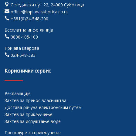

Сегедински пут 22, 24000 Суботица

office@toplanasubotica.co.rs

+381(0)24-548-200
Бесплатна инфо линија

0800-105-100
Пријава кварова

024-548-383
Кориснички сервис
Рекламације
Захтев за пренос власништва
Достава рачуна електронским путем
Захтев за прикључење
Захтев за испуштање воде
Процедуре за прикључење