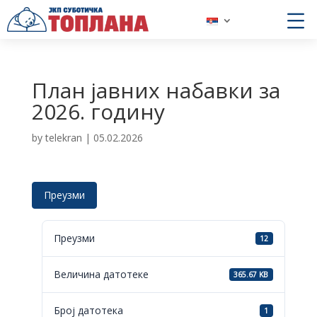
План јавних набавки за
2026. годину
by
telekran
|
05.02.2026
Преузми
Преузми
12
Величина датотеке
365.67 KB
Број датотека
1