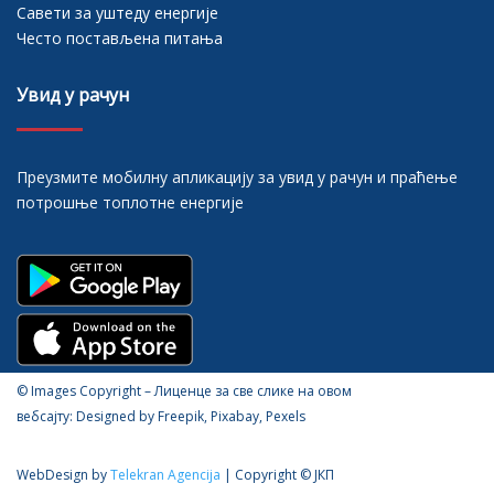
Савети за уштеду енергије
Често постављена питања
Увид у рачун
Преузмите мобилну апликацију за увид у рачун и праћење
потрошње топлотне енергије
© Images Copyright – Лиценце за све слике на овом
вебсајту: Designed by Freepik, Pixabay, Pexels
WebDesign by
Telekran Agencija
| Copyright © ЈКП