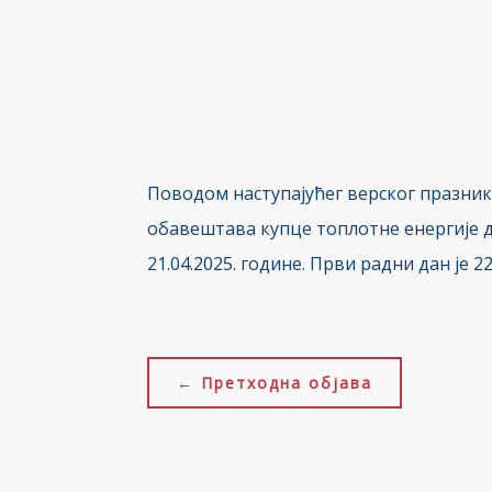
Поводом наступајућег верског празник
обавештава купце топлотне енергије да
21.04.2025. године. Први радни дан је 22
←
Претходна објава