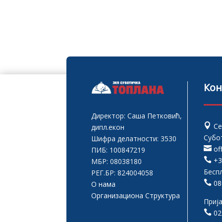
Кон
Директор: Саша Петковић,

Се
дипл.екон
Субо
Шифра делатности: 3530

of
ПИБ: 100847219

+3
МБР: 08038180
Бесп
РЕГ.БР: 824004058

08
О нама
Организациона Структура
Приј

02