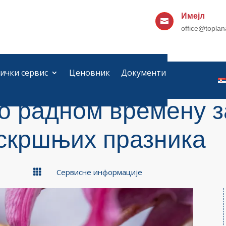
Имејл

office@toplan
ички сервис
Ценовник
Документи
 радном времену з
скршњих празника

Сервисне информације