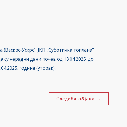
а (Васкрс-Ускрс) ЈКП „Суботичка топлана“
 су нерaдни дани почев од 18.04.2025. до
.04.2025. године (уторак).
Следећа објава
→