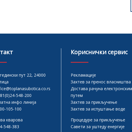
такт
Кориснички сервис
гедински пут 22, 24000
Рекламације
тица
Захтев за пренос власништва
fice@toplanasubotica.co.rs
Достава рачуна електронски
81(0)24-548-200
путем
Захтев за прикључење
латна инфо линија
Захтев за испуштање воде
00-105-100
Процедуре за прикључење
ава кварова
Савети за уштеду енергије
4-548-383