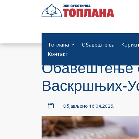
Топлана
Обавештења
Корисн
Контакт
Обавештење о
Васкршњих-У

Објављено 16.04.2025.