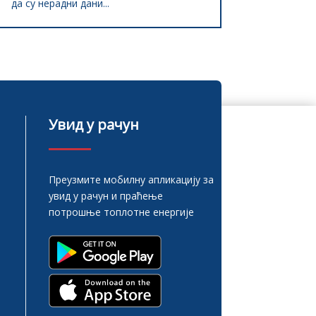
да су нерaдни дани...
Увид у рачун
Преузмите мобилну апликацију за
увид у рачун и праћење
м
потрошње топлотне енергије