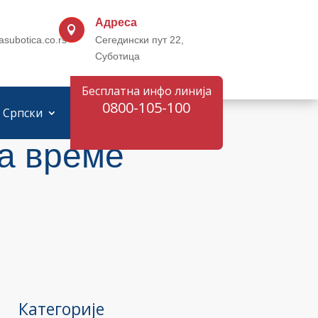
Адреса

asubotica.co.rs
Сегедински пут 22,
Суботица
Бесплатна инфо линија
0800-105-100
Српски
а време
Категорије