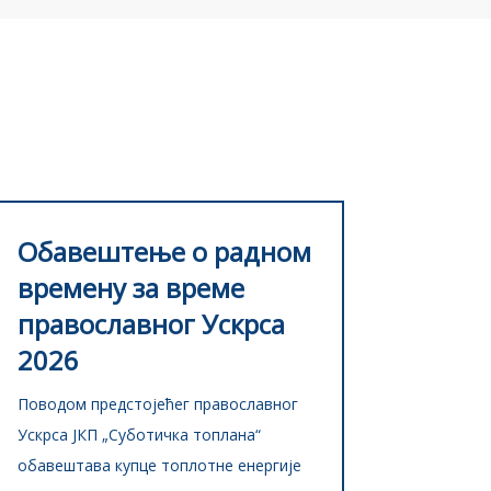
Обавештење о радном
времену за време
православног Ускрса
2026
Поводом предстојећег православног
Ускрса ЈКП „Суботичка топлана“
обавештава купце топлотне енергије