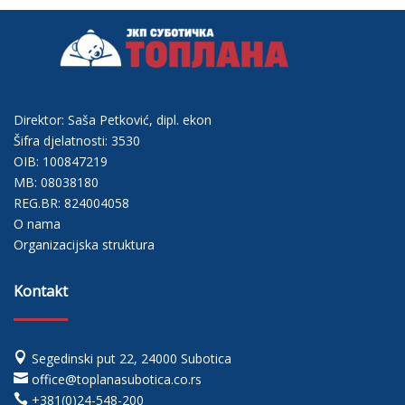
Direktor: Saša Petković, dipl. ekon
Šifra djelatnosti: 3530
OIB: 100847219
MB: 08038180
REG.BR: 824004058
O nama
Organizacijska struktura
Kontakt

Segedinski put 22, 24000 Subotica

office@toplanasubotica.co.rs

+381(0)24-548-200