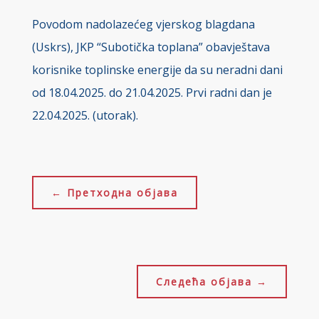
Povodom nadolazećeg vjerskog blagdana
(Uskrs), JKP “Subotička toplana” obavještava
korisnike toplinske energije da su neradni dani
od 18.04.2025. do 21.04.2025. Prvi radni dan je
22.04.2025. (utorak).
←
Претходна објава
Следећа објава
→