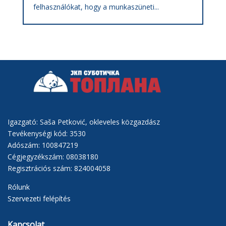
felhasználókat, hogy a munkaszüneti...
Igazgató: Saša Petković, okleveles közgazdász
Tevékenységi kód: 3530
Adószám: 100847219
Cégjegyzékszám: 08038180
Regisztrációs szám: 824004058
Rólunk
Szervezeti felépítés
Kapcsolat