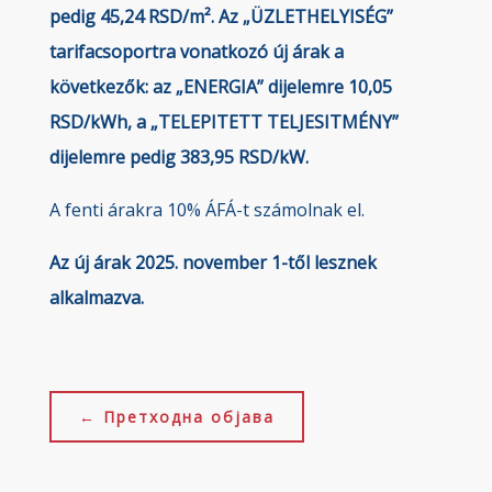
pedig
45,24
RSD/m².
Az „ÜZLETHELYISÉG”
tarifacsoportra vonatkozó új árak a
következők: az „ENERGIA” dijelemre
10,05
RSD/kWh, a „TELEPITETT TELJESITMÉNY”
dijelemre pedig
383,95
RSD/kW.
A fenti árakra 10% ÁFÁ-t számolnak el.
Az új árak 2025. november 1-től lesznek
alkalmazva.
←
Претходна објава