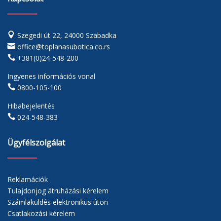

Szegedi út 22, 24000 Szabadka

office@toplanasubotica.co.rs

+381(0)24-548-200
Ingyenes információs vonal

0800-105-100
Hibabejelentés

024-548-383
Ügyfélszolgálat
Reklamációk
Tulajdonjog átruházási kérelem
Számlaküldés elektronikus úton
Csatlakozási kérelem