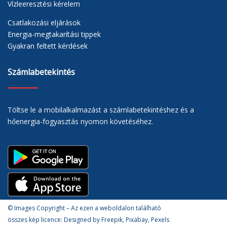
Vízleeresztési kérelem
Csatlakozási eljárások
Energia-megtakarítási tippek
Gyakran feltett kérdések
Számlabetekintés
Töltse le a mobilalkalmazást a számlabetekintéshez és a
hőenergia-fogyasztás nyomon követéséhez.
© Images Copyright – Az ezen a weboldalon található
összes kép licence: Designed by Freepik, Pixabay, Pexels