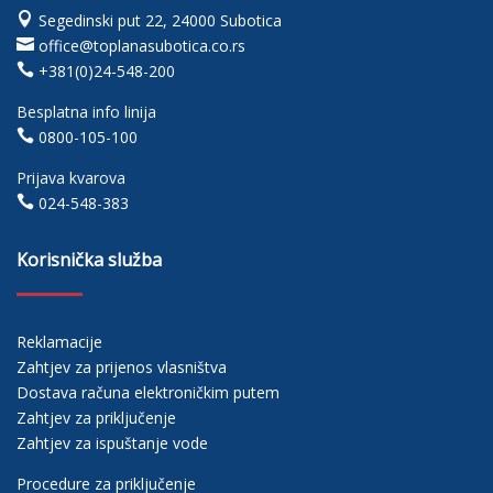

Segedinski put 22, 24000 Subotica

office@toplanasubotica.co.rs

+381(0)24-548-200
Besplatna info linija

0800-105-100
Prijava kvarova

024-548-383
Korisnička služba
Reklamacije
Zahtjev za prijenos vlasništva
Dostava računa elektroničkim putem
Zahtjev za priključenje
Zahtjev za ispuštanje vode
Procedure za priključenje