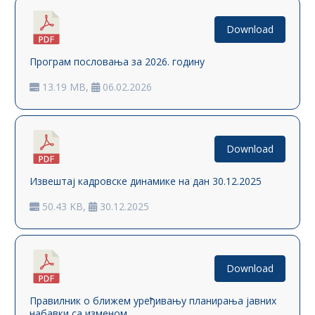
Download
Програм пословања за 2026. годину
13.19 MB,
06.02.2026
Download
Извештај кадровске динамике на дан 30.12.2025
50.43 KB,
30.12.2025
Download
Правилник о ближем уређивању планирања јавних
набавки са изменом