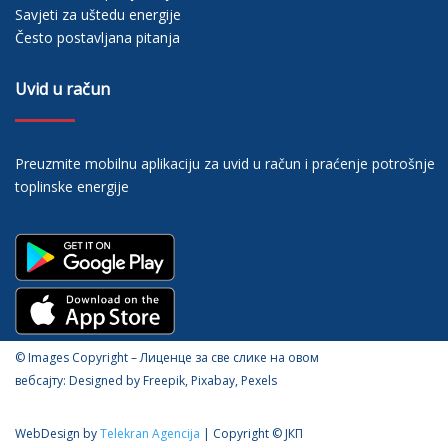
Savjeti za uštedu energije
Često postavljana pitanja
Uvid u račun
Preuzmite mobilnu aplikaciju za uvid u račun i praćenje potrošnje
toplinske energije
© Images Copyright – Лиценце за све слике на овом
вебсајту: Designed by Freepik, Pixabay, Pexels
WebDesign by
Telekran Agencija
| Copyright © ЈКП