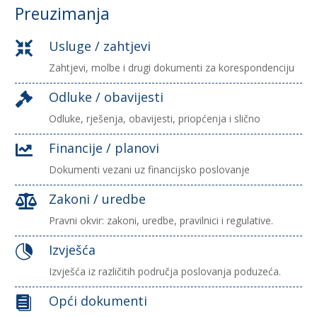
Preuzimanja
Usluge / zahtjevi

Zahtjevi, molbe i drugi dokumenti za korespondenciju
Odluke / obavijesti

Odluke, rješenja, obavijesti, priopćenja i slično
Financije / planovi

Dokumenti vezani uz financijsko poslovanje
Zakoni / uredbe

Pravni okvir: zakoni, uredbe, pravilnici i regulative.
Izvješća

Izvješća iz različitih područja poslovanja poduzeća.
Opći dokumenti
