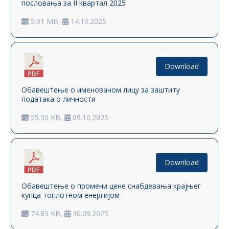
пословања за II квартал 2025
5.91 MB,
14.10.2025
Download
Обавештење о именованом лицу за заштиту
података о личности
55.30 KB,
09.10.2025
Download
Oбавештење о промени ценe снабдевања крајњег
купца топлотном енергијом
74.83 KB,
30.09.2025