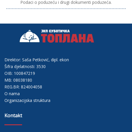
Podaci o poduzeću i drugi dokumenti poduzeća.
Direktor: Saša Petković, dipl. ekon
Šifra djelatnosti: 3530
OIB: 100847219
MB: 08038180
REG.BR: 824004058
O nama
Organizacijska struktura
Kontakt