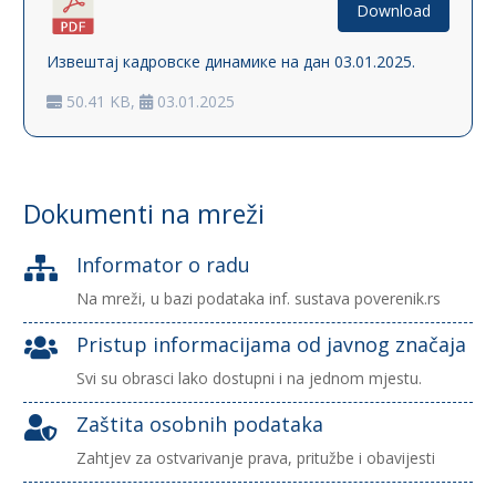
Download
Извештај кадровске динамике на дан 03.01.2025.
50.41 KB,
03.01.2025
Dokumenti na mreži
Informator o radu

Na mreži, u bazi podataka inf. sustava poverenik.rs
Pristup informacijama od javnog značaja

Svi su obrasci lako dostupni i na jednom mjestu.
Zaštita osobnih podataka

Zahtjev za ostvarivanje prava, pritužbe i obavijesti