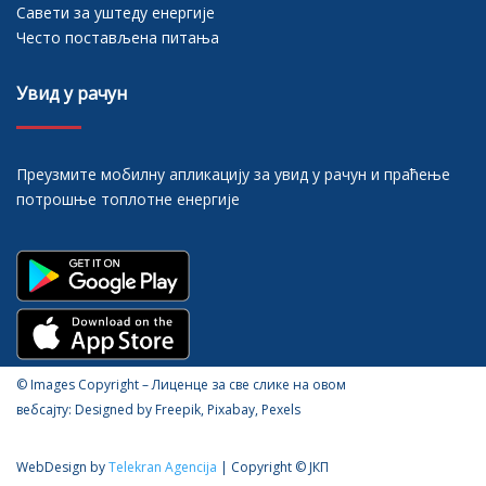
Савети за уштеду енергије
Често постављена питања
Увид у рачун
Преузмите мобилну апликацију за увид у рачун и праћење
потрошње топлотне енергије
© Images Copyright – Лиценце за све слике на овом
вебсајту: Designed by Freepik, Pixabay, Pexels
WebDesign by
Telekran Agencija
| Copyright © ЈКП