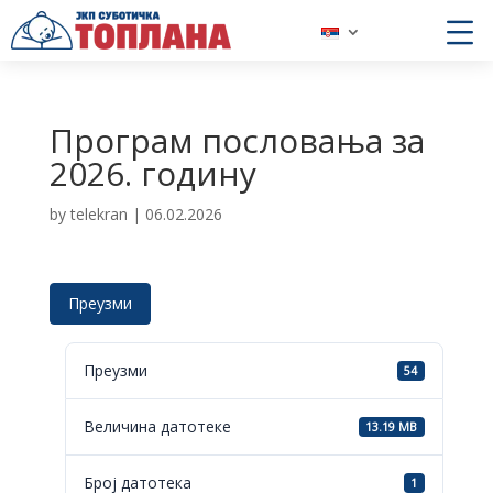
Програм пословања за
2026. годину
by
telekran
|
06.02.2026
Преузми
Преузми
54
Величина датотеке
13.19 MB
Број датотека
1