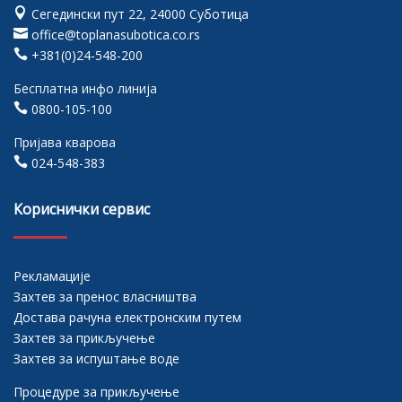

Сегедински пут 22, 24000 Суботица

office@toplanasubotica.co.rs

+381(0)24-548-200
Бесплатна инфо линија

0800-105-100
Пријава кварова

024-548-383
Кориснички сервис
Рекламације
Захтев за пренос власништва
Достава рачуна електронским путем
Захтев за прикључење
Захтев за испуштање воде
Процедуре за прикључење