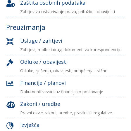
Zaštita osobnih podataka

Zahtjev za ostvarivanje prava, pritužbe i obavijesti
Preuzimanja
Usluge / zahtjevi

Zahtjevi, molbe i drugi dokumenti za korespondenciju
Odluke / obavijesti

Odluke, rješenja, obavijesti, priopćenja i slično
Financije / planovi

Dokumenti vezani uz financijsko poslovanje
Zakoni / uredbe

Pravni okvir: zakoni, uredbe, pravilnici i regulative.
Izvješća
