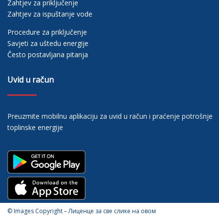
Zahtjev za priključenje
Zahtjev za ispuštanje vode
Procedure za priključenje
Savjeti za uštedu energije
Često postavljana pitanja
Uvid u račun
Preuzmite mobilnu aplikaciju za uvid u račun i praćenje potrošnje
toplinske energije
© Images Copyright – Лиценце за све слике на овом