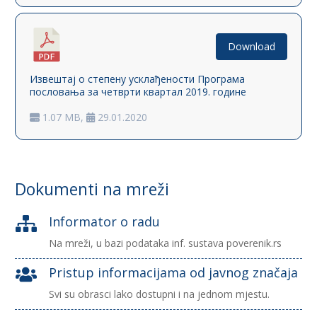
Download
Извештај о степену усклађености Програма
пословања за четврти квартал 2019. године
1.07 MB,
29.01.2020
Dokumenti na mreži
Informator o radu

Na mreži, u bazi podataka inf. sustava poverenik.rs
Pristup informacijama od javnog značaja

Svi su obrasci lako dostupni i na jednom mjestu.