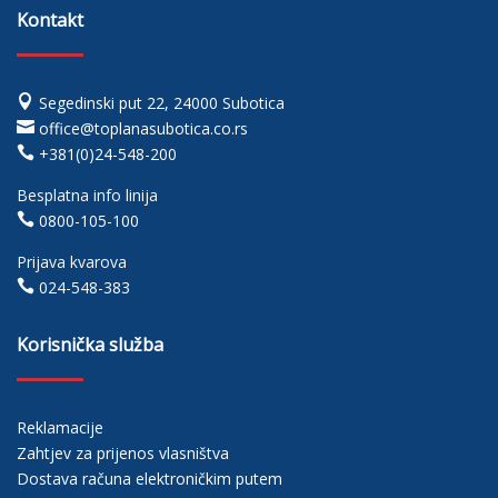
Kontakt

Segedinski put 22, 24000 Subotica

office@toplanasubotica.co.rs

+381(0)24-548-200
Besplatna info linija

0800-105-100
Prijava kvarova

024-548-383
Korisnička služba
Reklamacije
Zahtjev za prijenos vlasništva
Dostava računa elektroničkim putem