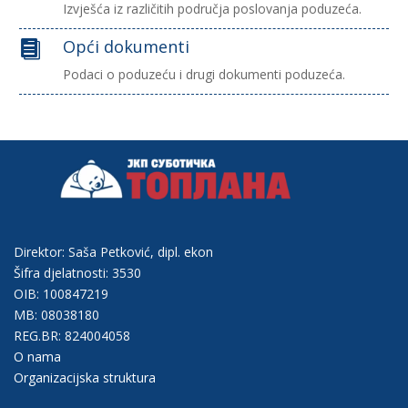
Izvješća iz različitih područja poslovanja poduzeća.
Opći dokumenti

Podaci o poduzeću i drugi dokumenti poduzeća.
Direktor: Saša Petković, dipl. ekon
Šifra djelatnosti: 3530
OIB: 100847219
MB: 08038180
REG.BR: 824004058
O nama
Organizacijska struktura