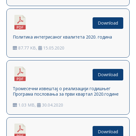
Download
Политика интегрисаног квалитета 2020. година
87.77 KB,
15.05.2020
Download
Тромесечни извештај о реализацији годишњег
Програма пословања за први квартал 2020.године
1.03 MB,
30.04.2020
Download