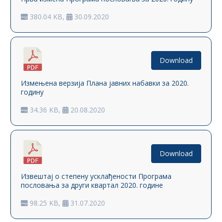
380.04 KB,
30.09.2020
Download
Измењена верзија Плана јавних набавки за 2020.
годину
34.36 KB,
20.08.2020
Download
Извештај о степену усклађености Програма
пословања за други квартал 2020. године
98.25 KB,
31.07.2020