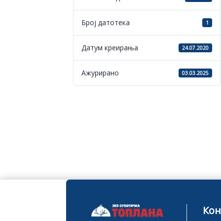
Број датотека
1
Датум креирања
24.07.2020
Ажурирано
03.03.2025
Кон