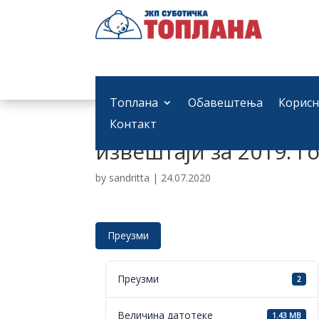
Топлана
Обавештења
Корисн
Извештај независног
Контакт
извештаји за 2019. г
by
sandritta
|
24.07.2020
Преузми
Преузми
2
Величина датотеке
1.43 MB