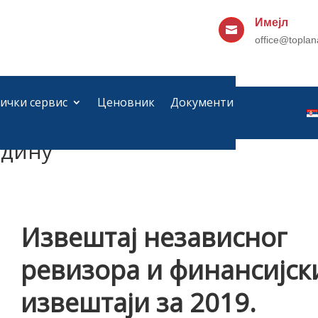
Имејл

office@toplan
ички сервис
Ценовник
Документи
 ревизора и финансијски
одину
Извештај независног
ревизора и финансијск
извештаји за 2019.