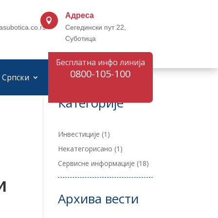
Адреса

asubotica.co.rs
Сегедински пут 22,
Суботица
Бесплатна инфо линија
0800-105-100
Српски
Категорије
Инвестиције
(1)
Некатегорисано
(1)
Сервисне информације
(18)
и
Архива вести