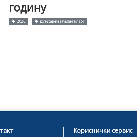
годину
2020
izvestaji-nezavisni-revizor
такт
Кориснички сервис