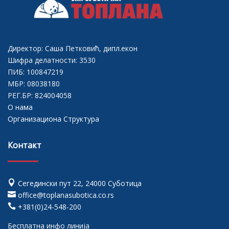
Директор: Саша Петковић, дипл.екон
Шифра делатности: 3530
ПИБ: 100847219
МБР: 08038180
РЕГ.БР: 824004058
О нама
Организациона Структура
Контакт

Сегедински пут 22, 24000 Суботица

office@toplanasubotica.co.rs

+381(0)24-548-200
Бесплатна инфо линија