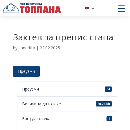
Захтев за препис стана
by
sandritta
|
22.02.2025
Преузми
Преузми
34
Величина датотеке
60.26 KB
Број датотека
1