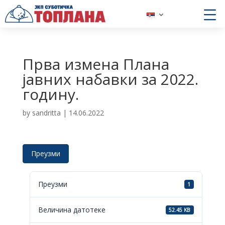
Прва измена Плана
јавних набавки за 2022.
годину.
by
sandritta
|
14.06.2022
Преузми
Преузми
1
Величина датотеке
52.45 KB