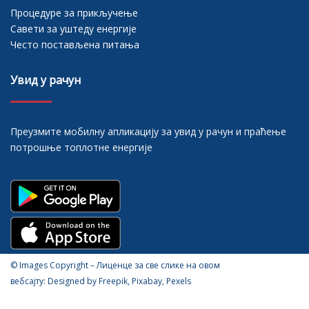
Процедуре за прикључење
Савети за уштеду енергије
Често постављена питања
Увид у рачун
Преузмите мобилну апликацију за увид у рачун и праћење
потрошње топлотне енергије
© Images Copyright – Лиценце за све слике на овом
вебсајту: Designed by Freepik, Pixabay, Pexels