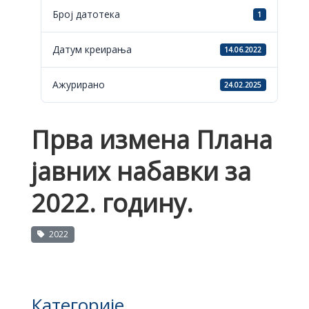
Број датотека
1
Датум креирања
14.06.2022
Ажурирано
24.02.2025
Прва измена Плана
јавних набавки за
2022. годину.
2022
Категорије