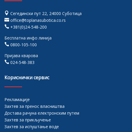

Сегедински пут 22, 24000 Суботица

office@toplanasubotica.co.rs

+381(0)24-548-200
Бесплатна инфо линија

0800-105-100
Пријава кварова

024-548-383
Кориснички сервис
Рекламације
Захтев за пренос власништва
Достава рачуна електронским путем
Захтев за прикључење
Захтев за испуштање воде