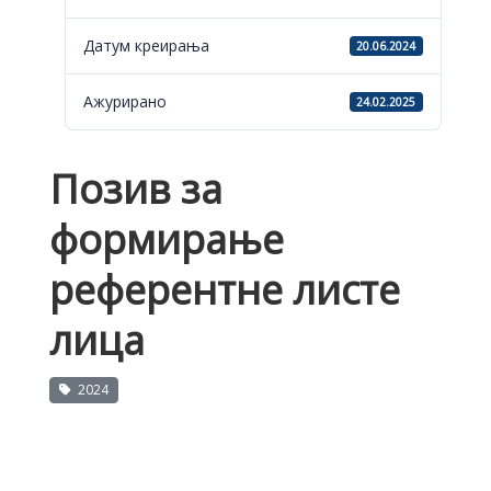
Датум креирања
20.06.2024
Ажурирано
24.02.2025
Позив за
формирање
референтне листе
лица
2024