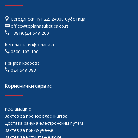

Сегедински пут 22, 24000 Суботица

office@toplanasubotica.co.rs

+381(0)24-548-200
Бесплатна инфо линија

0800-105-100
Пријава кварова

024-548-383
Кориснички сервис
Рекламације
Захтев за пренос власништва
Достава рачуна електронским путем
Захтев за прикључење
Захтев за испуштање воде