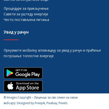
Процедуре за прикључење
Савети за уштеду енергије
Често постављена питања
Увид у рачун
Преузмите мобилну апликацију за увид у рачун и праћење
потрошње топлотне енергије
© Images Copyright – Лиценце за све слике на овом
вебсајту: Designed by Freepik, Pixabay, Pexels