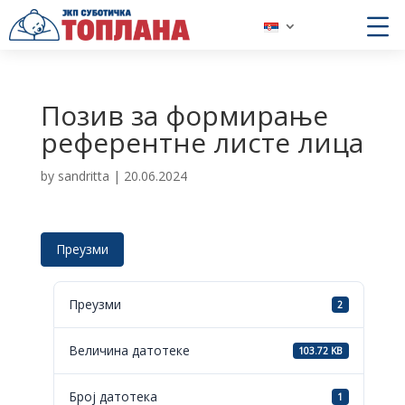
Позив за формирање
референтне листе лица
by
sandritta
|
20.06.2024
Преузми
Преузми
2
Величина датотеке
103.72 KB
Број датотека
1