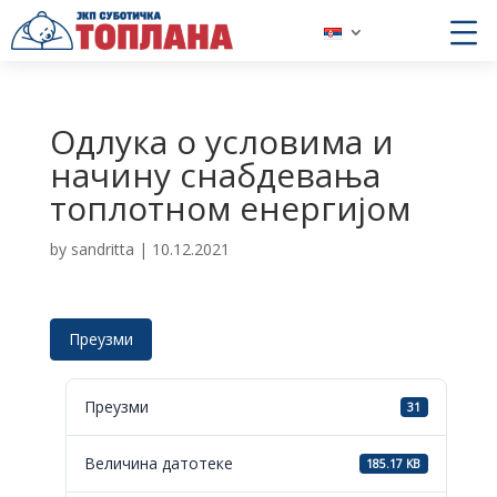
Одлука о условима и
начину снабдевања
топлотном енергијом
by
sandritta
|
10.12.2021
Преузми
Преузми
31
Величина датотеке
185.17 KB