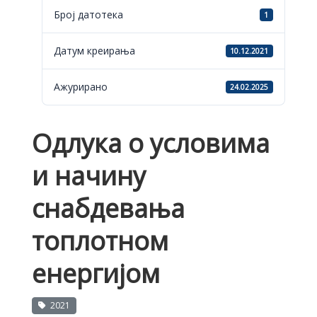
Број датотека
1
Датум креирања
10.12.2021
Ажурирано
24.02.2025
Одлука о условима
и начину
снабдевања
топлотном
енергијом
2021