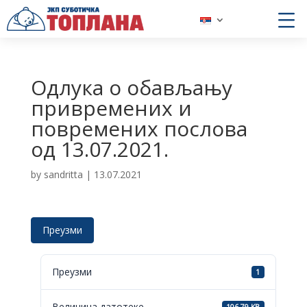
Одлука о обављању
привремених и
повремених послова
од 13.07.2021.
by
sandritta
|
13.07.2021
Преузми
Преузми
1
Величина датотеке