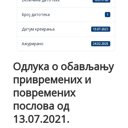
106.79 KB
Број датотека
1
Датум креирања
13.07.2021
Ажурирано
24.02.2025
Одлука о обављању
привремених и
повремених
послова од
13.07.2021.