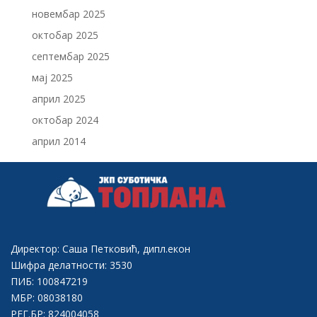
новембар 2025
октобар 2025
септембар 2025
мај 2025
април 2025
октобар 2024
април 2014
Директор: Саша Петковић, дипл.екон
Шифра делатности: 3530
ПИБ: 100847219
МБР: 08038180
РЕГ.БР: 824004058