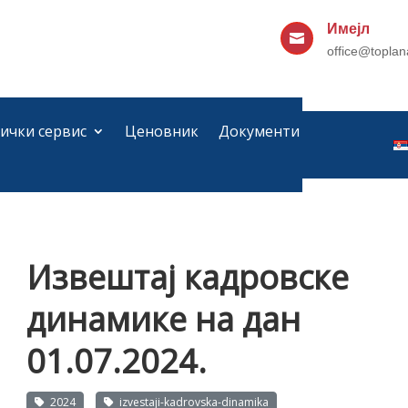
Имејл

office@toplan
ички сервис
Ценовник
Документи
динамике на дан 01.07.2024.
Извештај кадровске
динамике на дан
01.07.2024.
2024
izvestaji-kadrovska-dinamika