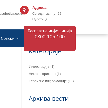
Адреса

asubotica.co.rs
Сегедински пут 22,
Суботица
Бесплатна инфо линија
0800-105-100
Српски
Категорије
Инвестиције
(1)
Некатегорисано
(1)
Сервисне информације
(18)
Архива вести