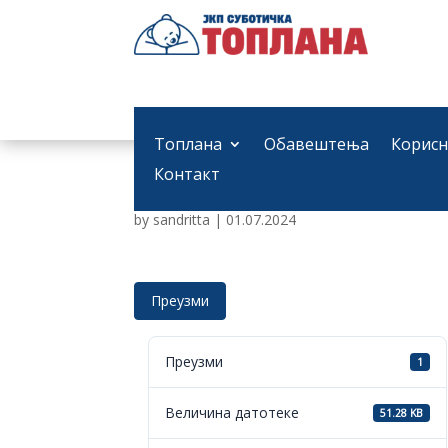
Топлана
Обавештења
Корисн
Извештај кадровске 
Контакт
by
sandritta
|
01.07.2024
Преузми
Преузми
1
Величина датотеке
51.28 KB